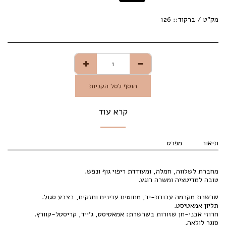
מק"ט / ברקוד::
126
הוסף לסל הקניות
קרא עוד
תיאור
מפרט
מחברת לשלווה, חמלה, ומעודדת ריפוי גוף ונפש.
טובה למדיטציה ומשרה רוגע.
שרשרת מקרמה עבודת-יד, מחוטים עדינים וחזקים, בצבע סגול.
תליון אמאטיסט.
חרוזי אבני-חן שזורות בשרשרת: אמאטיסט, ג'ייד, קריסטל-קוורץ.
סוגר לולאה.