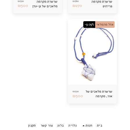
₪
330
₪
360
שרשרת מקרמה
שרשרת מקרמה
₪
300
₪
270
פרידוט
מלאכים של גן-עדן
אזל מהמלאי
-9.09%
₪
330
שרשרת מלאכים של
₪
300
אור, מקרמה
בית
חנות
גלריה
בלוג
צור קשר
תקנון