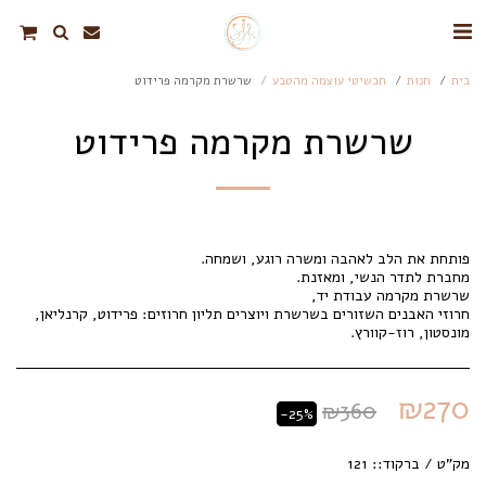
בית
חנות
תכשיטי עוצמה מהטבע
שרשרת מקרמה פרידוט
שרשרת מקרמה פרידוט
חרוזי האבנים השזורים בשרשרת ויוצרים תליון חרוזים: פרידוט, קרנליאן,
מונסטון, רוז-קוורץ.
₪
270
₪
360
-25%
מק"ט / ברקוד::
121