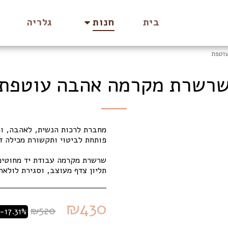
בית
גלריה
חנות
וטפת
רשרת מקרמה אהבה עוטפת
תליון צדף מעוצב, וסגירת לולאה
₪
430
₪
520
-17.31%