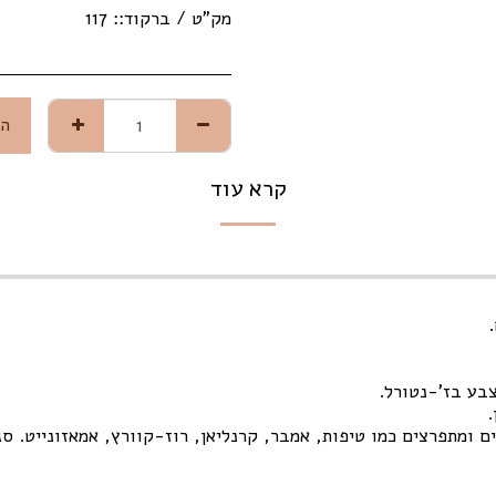
מק"ט / ברקוד::
117
הו
קרא עוד
.
צבע בז'-נטורל.
.
 ומתפרצים כמו טיפות, אמבר, קרנליאן, רוז-קוורץ, אמאזונייט. סג