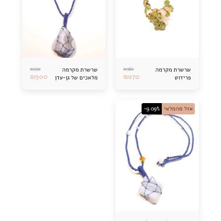
₪
330
₪
360
שרשרת מקרמה
שרשרת מקרמה
₪
300
₪
270
פרידוט
מלאכים של גן-עדן
אזל מהמלאי
-9.09%