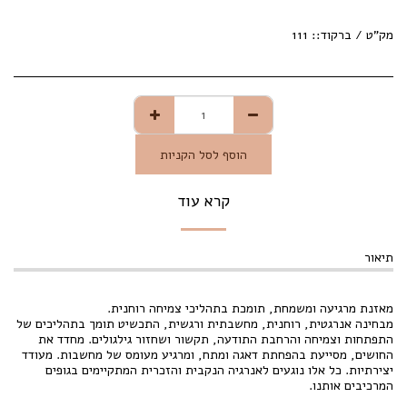
מק"ט / ברקוד::
111
הוסף לסל הקניות
קרא עוד
תיאור
מאזנת מרגיעה ומשמחת, תומכת בתהליכי צמיחה רוחנית.
מבחינה אנרגטית, רוחנית, מחשבתית ורגשית, התכשיט תומך בתהליכים של
התפתחות וצמיחה והרחבת התודעה, תקשור ושחזור גילגולים. מחדד את
החושים, מסייעת בהפחתת דאגה ומתח, ומרגיע מעומס של מחשבות. מעודד
יצירתיות. כל אלו נוגעים לאנרגיה הנקבית והזכרית המתקיימים בגופים
המרכיבים אותנו.