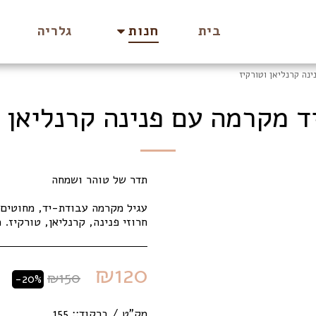
בית
גלריה
חנות
ינה קרנליאן וטורקיז
ד מקרמה עם פנינה קרנליאן 
חרוזי פנינה, קרנליאן, טורקיז. 
₪
120
₪
150
-20%
מק"ט / ברקוד::
155