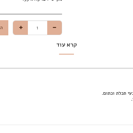
הו
קרא עוד
עי תכלת וכתום.