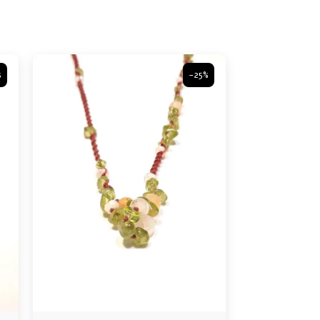
%
-25%