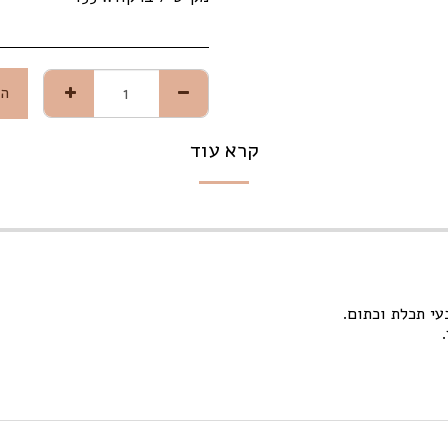
הו
קרא עוד
עי תכלת וכתום.