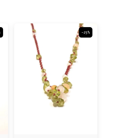
%
-25%