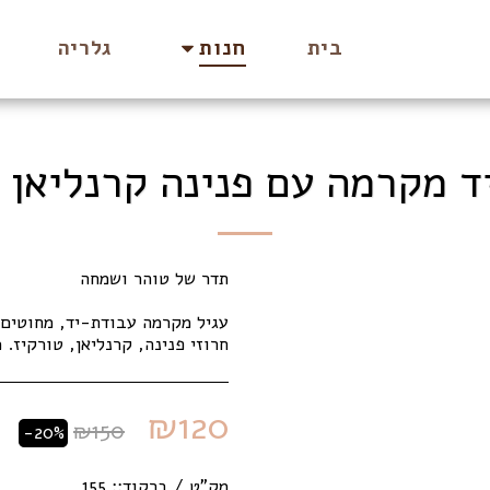
בית
גלריה
חנות
ד מקרמה עם פנינה קרנליאן 
חרוזי פנינה, קרנליאן, טורקיז. 
₪
120
₪
150
-20%
מק"ט / ברקוד::
155