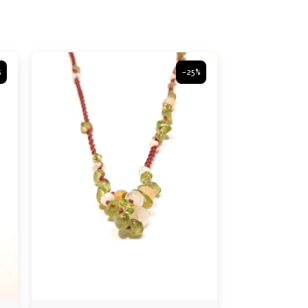
%
-25%