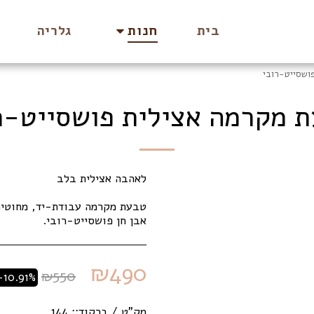
בית
גלריה
חנות
ושסייט-רובי
 מקרמה אצילית פושסייט-ר
אבן חן פושסייט-רובי.
₪
490
₪
550
-10.91%
מק"ט / ברקוד::
144