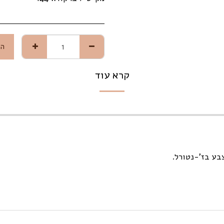
הו
קרא עוד
בע בז'-נטורל.