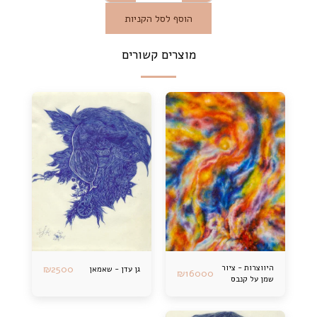
הוסף לסל הקניות
מוצרים קשורים
היווצרות - ציור
2500
₪
גן עדן - שאמאן
₪
16000
שמן על קנבס