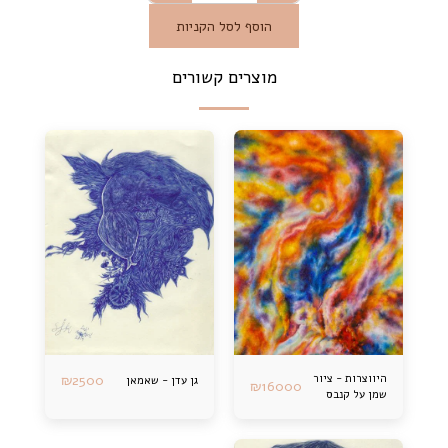
הוסף לסל הקניות
מוצרים קשורים
היווצרות - ציור
2500
₪
גן עדן - שאמאן
₪
16000
שמן על קנבס