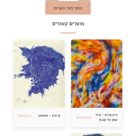
הוסף לסל הקניות
מוצרים קשורים
היווצרות - ציור
2500
₪
גן עדן - שאמאן
₪
16000
שמן על קנבס