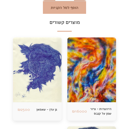
הוסף לסל הקניות
מוצרים קשורים
היווצרות - ציור
2500
₪
גן עדן - שאמאן
₪
16000
שמן על קנבס