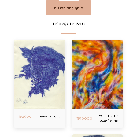
הוסף לסל הקניות
מוצרים קשורים
היווצרות - ציור
2500
₪
גן עדן - שאמאן
₪
16000
שמן על קנבס