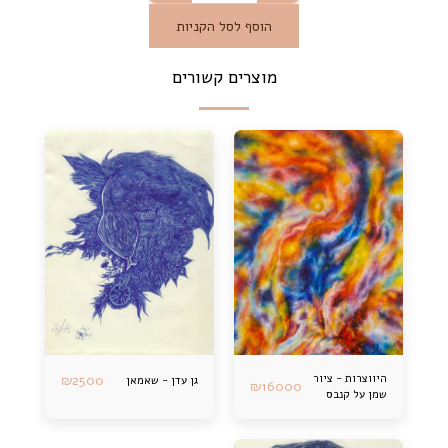
הוסף לסל הקניות
מוצרים קשורים
היווצרות - ציור
2500
₪
גן עדן - שאמאן
₪
16000
שמן על קנבס