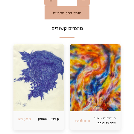
הוסף לסל הקניות
מוצרים קשורים
היווצרות - ציור
2500
₪
גן עדן - שאמאן
₪
16000
שמן על קנבס