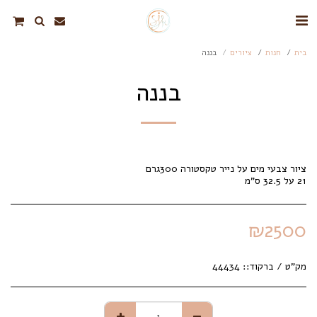
בית
חנות
ציורים
בננה
בננה
21 על 32.5 ס"מ
₪
2500
מק"ט / ברקוד::
44434