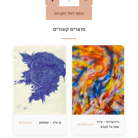
הוסף לסל הקניות
מוצרים קשורים
היווצרות - ציור
2500
₪
גן עדן - שאמאן
₪
16000
שמן על קנבס