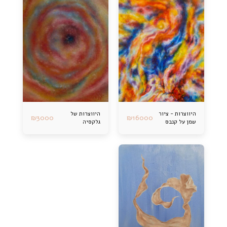
היווצרות - ציור
היווצרות של
₪
3000
₪
16000
שמן על קנבס
גלקסיה